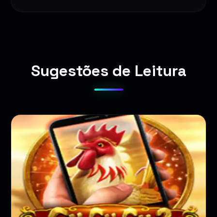
Sugestões de Leitura