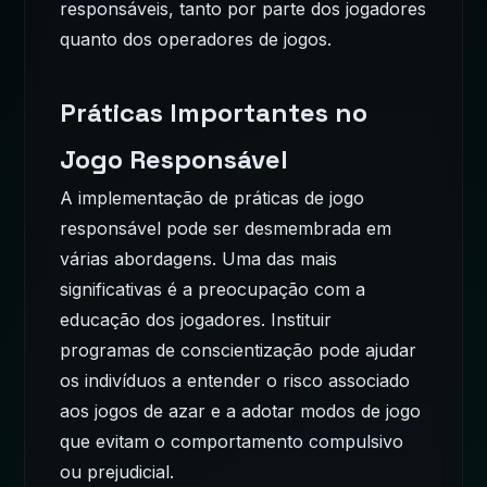
responsáveis, tanto por parte dos jogadores
quanto dos operadores de jogos.
Práticas Importantes no
Jogo Responsável
A implementação de práticas de jogo
responsável pode ser desmembrada em
várias abordagens. Uma das mais
significativas é a preocupação com a
educação dos jogadores. Instituir
programas de conscientização pode ajudar
os indivíduos a entender o risco associado
aos jogos de azar e a adotar modos de jogo
que evitam o comportamento compulsivo
ou prejudicial.