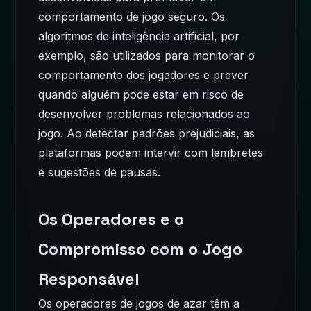
comportamento de jogo seguro. Os
algoritmos de inteligência artificial, por
exemplo, são utilizados para monitorar o
comportamento dos jogadores e prever
quando alguém pode estar em risco de
desenvolver problemas relacionados ao
jogo. Ao detectar padrões prejudiciais, as
plataformas podem intervir com lembretes
e sugestões de pausas.
Os Operadores e o
Compromisso com o Jogo
Responsável
Os operadores de jogos de azar têm a