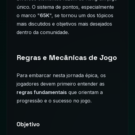
único. O sistema de pontos, especialmente
o marco "
65K
", se tornou um dos tópicos
mais discutidos e objetivos mais desejados
dentro da comunidade.
Regras e Mecânicas de Jogo
Para embarcar nesta jornada épica, os
jogadores devem primeiro entender as
regras fundamentais
que orientam a
progressão e o sucesso no jogo.
Objetivo