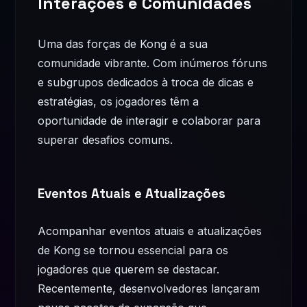
Interações e Comunidades
Uma das forças de Kong é a sua
comunidade vibrante. Com inúmeros fóruns
e subgrupos dedicados à troca de dicas e
estratégias, os jogadores têm a
oportunidade de interagir e colaborar para
superar desafios comuns.
Eventos Atuais e Atualizações
Acompanhar eventos atuais e atualizações
de Kong se tornou essencial para os
jogadores que querem se destacar.
Recentemente, desenvolvedores lançaram