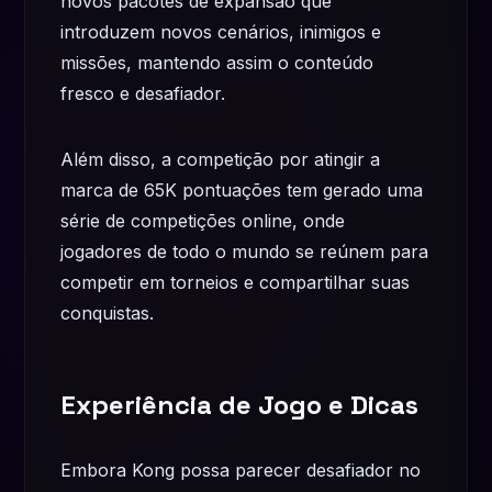
novos pacotes de expansão que
introduzem novos cenários, inimigos e
missões, mantendo assim o conteúdo
fresco e desafiador.
Além disso, a competição por atingir a
marca de 65K pontuações tem gerado uma
série de competições online, onde
jogadores de todo o mundo se reúnem para
competir em torneios e compartilhar suas
conquistas.
Experiência de Jogo e Dicas
Embora Kong possa parecer desafiador no