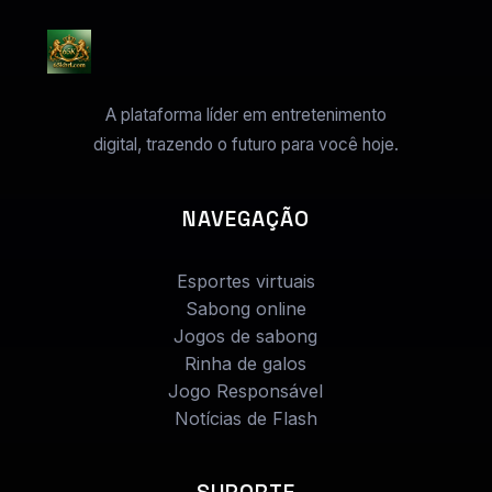
A plataforma líder em entretenimento
digital, trazendo o futuro para você hoje.
NAVEGAÇÃO
Esportes virtuais
Sabong online
Jogos de sabong
Rinha de galos
Jogo Responsável
Notícias de Flash