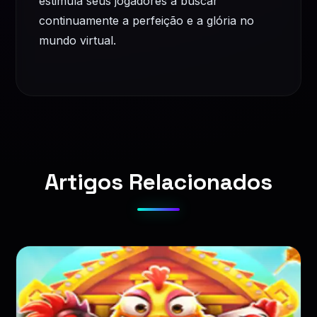
estimula seus jogadores a buscar
continuamente a perfeição e a glória no
mundo virtual.
Artigos Relacionados