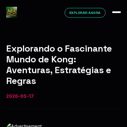
EXPLORAR AGORA
Explorando o Fascinante
Mundo de Kong:
Aventuras, Estratégias e
Regras
2026-05-17