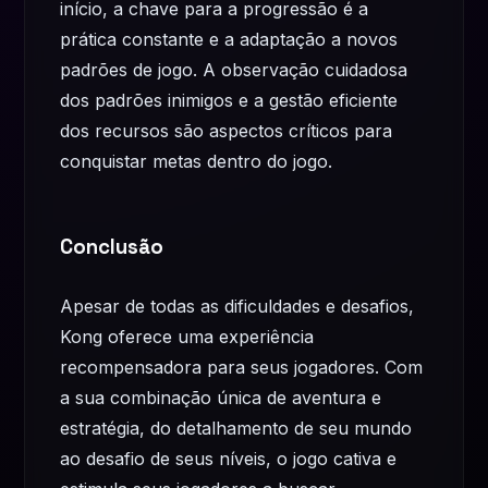
início, a chave para a progressão é a
prática constante e a adaptação a novos
padrões de jogo. A observação cuidadosa
dos padrões inimigos e a gestão eficiente
dos recursos são aspectos críticos para
conquistar metas dentro do jogo.
Conclusão
Apesar de todas as dificuldades e desafios,
Kong oferece uma experiência
recompensadora para seus jogadores. Com
a sua combinação única de aventura e
estratégia, do detalhamento de seu mundo
ao desafio de seus níveis, o jogo cativa e