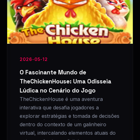
2026-05-12
O Fascinante Mundo de
TheChickenHouse: Uma Odisseia
Lúdica no Cenário do Jogo
TheChickenHouse é uma aventura
interativa que desafia jogadores a
explorar estratégias e tomada de decisões
dentro do contexto de um galinheiro
virtual, intercalando elementos atuais do