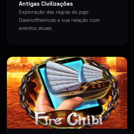
Antigas Civilizações
Exploração das regras do jogo
DawnoftheIncas e sua relação com
eventos atuais.