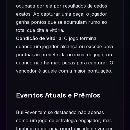
ocupada por ela por resultados de dados
exatos. Ao capturar uma peça, o jogador
ganha pontos que se acumulam rumo ao
total que dita a vitória.
Condição de Vitória:
O jogo termina
quando um jogador alcança ou excede uma
pontuação predefinida no início do jogo, ou
quando não há mais peças para capturar. O
vencedor é aquele com a maior pontuação.
Eventos Atuais e Prêmios
BullFever tem se destacado não apenas
como um jogo de estratégia engajador, mas
também como uma oportunidade de vencer