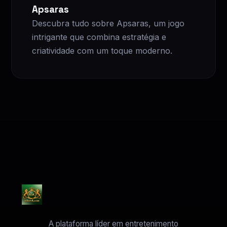
Apsaras
Descubra tudo sobre Apsaras, um jogo
intrigante que combina estratégia e
criatividade com um toque moderno.
A plataforma líder em entretenimento