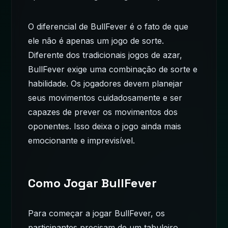
O diferencial de BullFever é o fato de que
ele não é apenas um jogo de sorte.
Diferente dos tradicionais jogos de azar,
BullFever exige uma combinação de sorte e
habilidade. Os jogadores devem planejar
seus movimentos cuidadosamente e ser
capazes de prever os movimentos dos
oponentes. Isso deixa o jogo ainda mais
emocionante e imprevisível.
Como Jogar BullFever
Para começar a jogar BullFever, os
participantes precisam de um tabuleiro