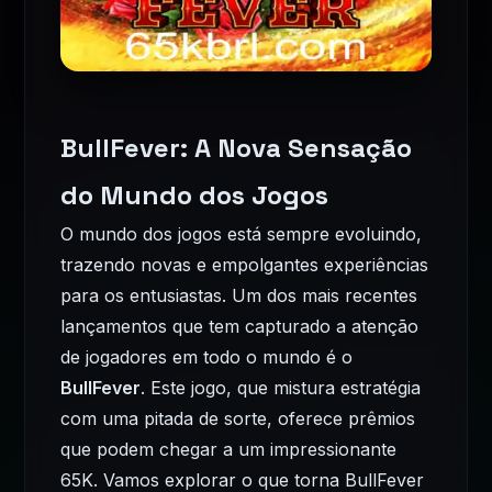
BullFever: A Nova Sensação
do Mundo dos Jogos
O mundo dos jogos está sempre evoluindo,
trazendo novas e empolgantes experiências
para os entusiastas. Um dos mais recentes
lançamentos que tem capturado a atenção
de jogadores em todo o mundo é o
BullFever
. Este jogo, que mistura estratégia
com uma pitada de sorte, oferece prêmios
que podem chegar a um impressionante
65K. Vamos explorar o que torna BullFever