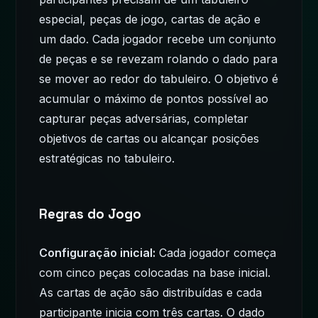
especial, peças de jogo, cartas de ação e
um dado. Cada jogador recebe um conjunto
de peças e se revezam rolando o dado para
se mover ao redor do tabuleiro. O objetivo é
acumular o máximo de pontos possível ao
capturar peças adversárias, completar
objetivos de cartas ou alcançar posições
estratégicas no tabuleiro.
Regras do Jogo
Configuração inicial:
Cada jogador começa
com cinco peças colocadas na base inicial.
As cartas de ação são distribuídas e cada
participante inicia com três cartas. O dado