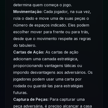
determina quem começa o jogo.
Movimentação:
Cada jogador, na sua vez,
rola o dado e move uma de suas peças o
número de espaços indicado. Eles podem
escolher mover para frente ou para trás,
desde que o movimento respeite as regras
do tabuleiro.
Cartas de Ação:
As cartas de ação
adicionam uma camada estratégica,
proporcionando vantagens táticas ou
impondo desvantagens aos adversários. Os
jogadores podem usar uma carta por
rodada ou guardá-las para estratégias
futuras.
Captura de Peças:
Para capturar uma
peça adversária, é preciso alcançar a casa