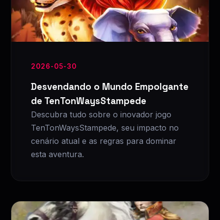
2026-05-30
Desvendando o Mundo Empolgante
de TenTonWaysStampede
Descubra tudo sobre o inovador jogo
TenTonWaysStampede, seu impacto no
cenário atual e as regras para dominar
esta aventura.