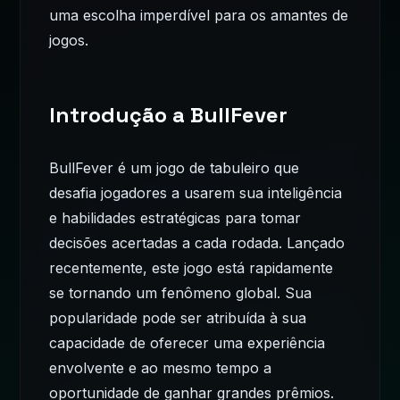
uma escolha imperdível para os amantes de
jogos.
Introdução a BullFever
BullFever é um jogo de tabuleiro que
desafia jogadores a usarem sua inteligência
e habilidades estratégicas para tomar
decisões acertadas a cada rodada. Lançado
recentemente, este jogo está rapidamente
se tornando um fenômeno global. Sua
popularidade pode ser atribuída à sua
capacidade de oferecer uma experiência
envolvente e ao mesmo tempo a
oportunidade de ganhar grandes prêmios.